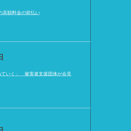
の高額料金の前払い
日
めていく」 被害者支援団体が会見
日