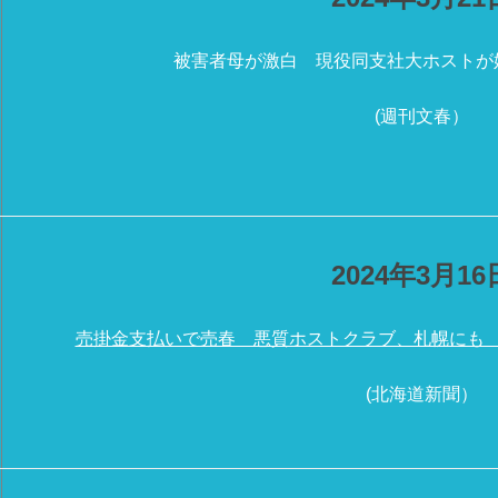
被害者母が激白 現役同支社大ホストが
(週刊文春）
2024年3月16
売掛金支払いで売春 悪質ホストクラブ、札幌にも
(北海道新聞）