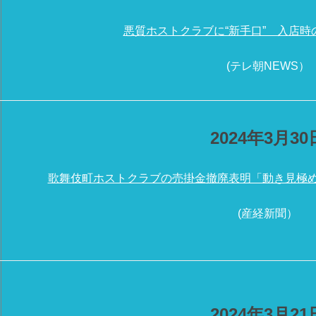
悪質ホストクラブに“新手口” 入店時
(テレ朝NEWS）
2024年3月30
歌舞伎町ホストクラブの売掛金撤廃表明「動き見極
(産経新聞）
2024年3月21