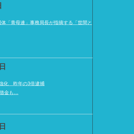
日
団体「青母連」事務局長が指摘する「世間と
）
4日
強化 昨年の3倍逮捕
の借金も…
1日