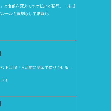
替」と名前を変えてツケ払いが横行、「未成
主ルールも罰則なしで形骸化
）
日
カウト暗躍「入店前に闇金で借りさせる」
ース）
日