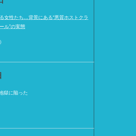
日
める女性たち…背景にある“悪質ホストクラ
ール”の実態
）
日
地獄に陥った