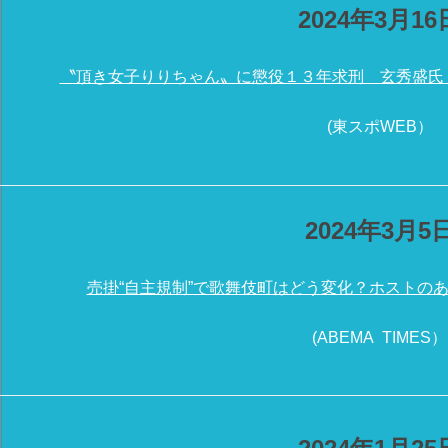
2024年3月16
〝頂き女子りりちゃん〟に懲役１３年求刑 玄秀盛氏
(東スポWEB）
2024年3月5
売掛“自主規制”で歌舞伎町はどう変化？ホストの
(ABEMA TIMES）