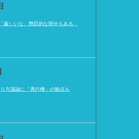
日
「厳しいな。懲罰的な部分もある」
日
あり方議論に「愚行権」の観点も