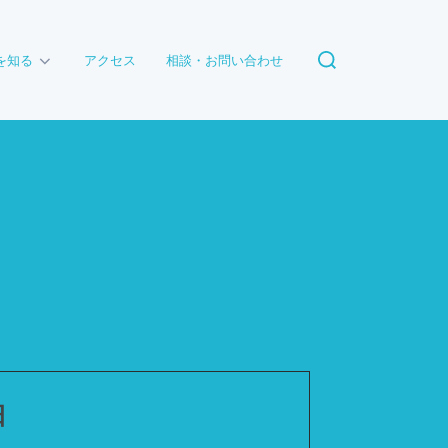
検
を知る
アクセス
相談・お問い合わせ
索
対
象:
日