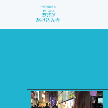
コ
ン
テ
ン
ツ
へ
ス
キ
ッ
プ