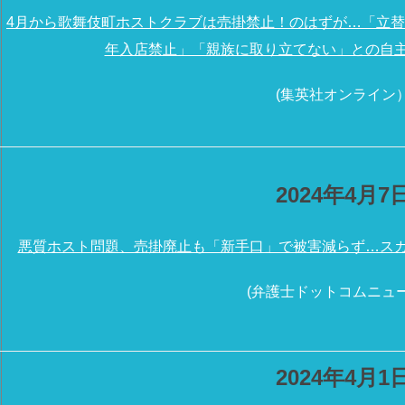
4月から歌舞伎町ホストクラブは売掛禁止！のはずが…「立
年入店禁止」「親族に取り立てない」との自
(集英社オンライン
2024年4月7
悪質ホスト問題、売掛廃止も「新手口」で被害減らず…ス
(弁護士ドットコムニュ
2024年4月1