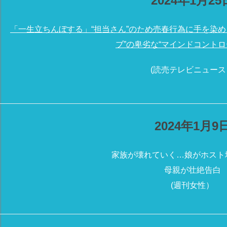
2024年1月25
「一生立ちんぼする」“担当さん”のため売春行為に手を染
ブ”の卑劣な“マインドコントロ
(読売テレビニュース
2024年1月9
家族が壊れていく…娘がホスト
母親が壮絶告白
(週刊女性）