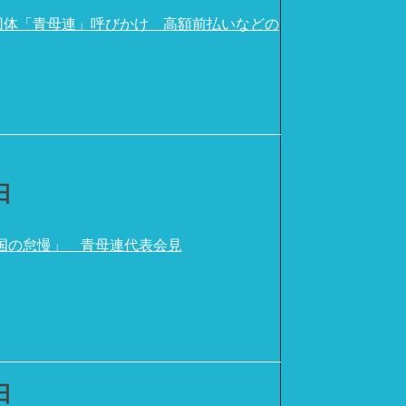
団体「青母連」呼びかけ 高額前払いなどの
日
「国の怠慢」 青母連代表会見
日