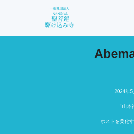
コ
ン
テ
ン
ツ
へ
ス
キ
ッ
Abe
プ
2024
「山本
ホストを美化す