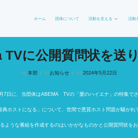
ホーム
団体について
活動を支える
活動
ma TVに公開質問状を送
投
by
本部
in
お知らせ
on
2024年5月22日
稿
日:
年5月7日に、当団体はABEMA TVの「愛のハイエナ」の特集で
裕典ホストになる」について、世間で悪質ホスト問題が騒がれ
るような番組を作成するのはいかがなものかと公開質問状をお