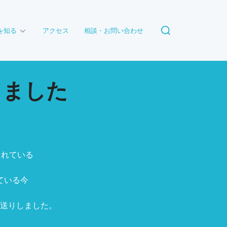
検
を知る
アクセス
相談・お問い合わせ
索
対
象:
りました
されている
ている今
送りしました。